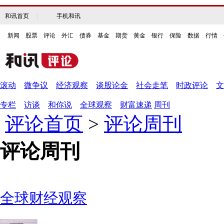
和讯首页
|
手机和讯
新闻
|
股票
|
评论
|
外汇
|
债券
|
基金
|
期货
|
黄金
|
银行
|
保险
|
数据
|
行情
|
滚动
微争议
经济观察
谈股论金
社会走笔
时政评论
文
专栏
访谈
和你说
全球观察
财富速递
周刊
评论首页
>
评论周刊
评论周刊
全球财经观察