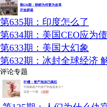
第636期：朝鲜为何要为改革
开放辟谣
第635期：印度怎么了
第634期：美国CEO应为
第633期：美国大幻象
第632期：冰封全球经济
评论专题
叶檀：资产泡沫已疯狂
中国家庭户均资产到底是多少？
这是一个谜。
[
详情
]