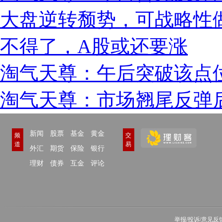
大盘逆转颓势，可战略性
不得了，A股或还要涨
淘气天尊：午后突破该点
淘气天尊：市场翘尾反弹
新闻
股票
基金
黄金
频
交
道
易
外汇
期货
保险
银行
理财
债券
互金
评论
举报/投诉/意见反