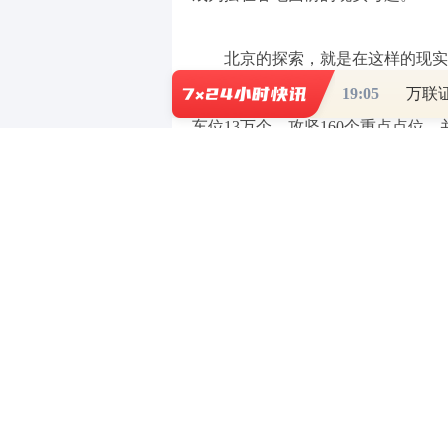
北京的探索，就是在这样的现实
项行动计划》的深入实施，北京将“
19:05
车位13万个、攻坚160个重点点位
更加清晰的路径逐渐呈现——既做供
知、可调度的体系。
重要的支撑，是以科技赋能城市
空间非机动车停车资源“一张图”，
息汇总，更是对城市空间资源的一次
何时富裕，都可以通过动态数据实现
高精度定位与电子围栏技术，停车不
约束，让“停得准”成为常态。