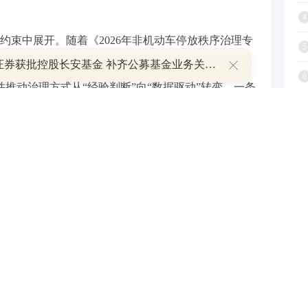
4
约束中展开。随着《2026年非机动车停放秩序治理专
5
增供给”列为率先突破任务，明确全年新增非机动车停
万联证券获批控股长安基金 补齐公募基金业务关键拼图
6
，并推动治理方式从“经验判断”向“数据驱动”转变。一条
7
给“加法”，也做治理“乘法”，把分散的需求纳入可感
8
9
治理更聪明、更智慧。北京提出构建全市统一的道路
1
实现停车资源底数清、位置明、动态更新。这不只是信
再梳理。停车位设在哪，使用情况如何，何时紧张、
“心中有数”，为调度与优化提供依据。配合共享单车
再完全依赖人工引导，而是逐步走向规则嵌入和行为