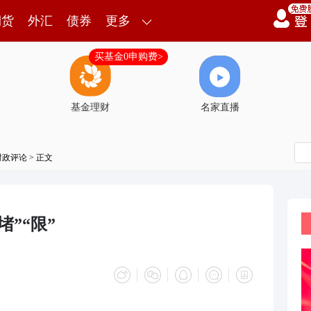
期货
外汇
债券
更多
买基金0申购费>
基金理财
名家直播
时政评论
> 正文
”“限”