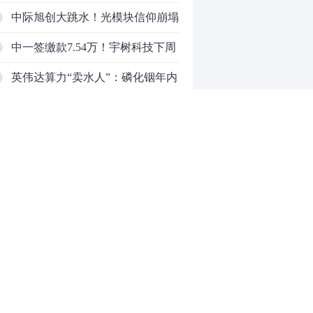
来
中际旭创大跳水！光模块信仰崩塌
了？
中一签缴款7.54万！宇树科技下周
一打新，A股机器人"朋友圈"全曝
英伟达算力“卖水人”：磷化铟年内
光
暴涨45%，云南锗业（002428）如
和讯信息刘伟奇：A股三大指数皆
何搭上AI光模块快车？
涨超1%，突破多空通道
因业务管理不到位、租赁资产分类
不准确、数据质量管理不到位，时
因未按照规定使用经批准或备案的
任中车金融租赁有限公司业务二部
保险费率，给予投保人、被保险人
和讯信息陈炜：大盘强势三连阳，
0
总经理张友略被警告并处罚款6万
保险合同约定以外的利益，通过保
要加速了吗？
元
险代理人套取手续费，跨区域经营
保险业务，英大泰和财产保险股份