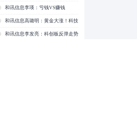
以延长
和讯信息李瑛：亏钱VS赚钱
和讯信息高璐明：黄金大涨！科技
下跌！注意今天这么走！
和讯信息李发亮：科创板反弹走势
表现亮眼
和讯信息文太彬：放量普涨，反弹
空间及应对策略？
和讯信息胡云龙：反转阳线，带来
的改变
和讯信息王海洋：大盘中阳突破
3770，科技持续反弹，秋季行情启
和讯信息盖祎楠：市场放量反攻，
0
动？
科创赛道迎来强势爆发