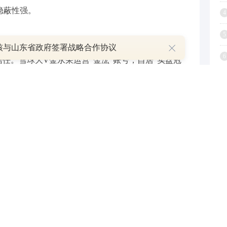
隐蔽性强。
4
5
权威股神”人设陷阱。伪大V精准拿捏投资者“信权
核与山东省政府签署战略合作协议
6
信任。雪球大V金永荣运营“金浤”账号，自居“实盘冠
式打造专业形象，同步在淘股吧、小红书等多平台联
7
文章最高阅读量808万次，对相关股票价量影响显著。更
8
冒充头部券商分析师，亮出假公章、证件及研报，谎
9
称“西南第一操盘手”，伪造实盘记录。同时，他们安排水
1
疑者，进一步筛选“易收割”群体。
福利”到“巨额亏损”的渐进式陷阱。人设稳固后，伪大
步免费引流，在公开平台推送“牛股”，利用资金优势
甜头；第二步小额筛选，推出会员、拜师服务，收费