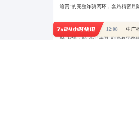
追责”的完整诈骗闭环，套路精密且
“身份造假+多平台造势”，打造“
12:08
中广
威”心理，以“无中生有”的包装积累
军”，通过实盘比赛、直播荐股等方
动发声，粉丝达10.7万，单篇荐股
有甚者直接伪造资质，湖南李某等人
称“月收益超50%”；部分伪大V自
军在评论区刷屏“获利感言”，围攻质
“分层引流+阶梯收割”，从“免费
V启动“先甜后苦”的收割模式。第一
短期拉升小盘股，让投资者尝到小额