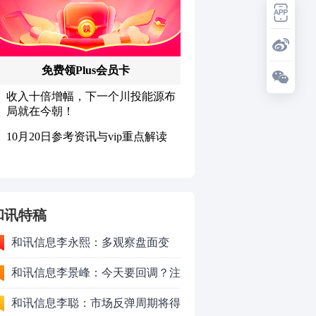
和讯特稿
和讯信息李永熙：多观察盘面变
化，耐心等待成交量放大
和讯信息李景峰：今天要回调？注
意这个信号！
和讯信息李聪：市场反弹周期将得