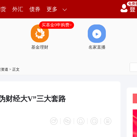
期货
外汇
债券
更多
买基金0申购费>
基金理财
名家直播
投资道
> 正文
伪财经大V”三大套路