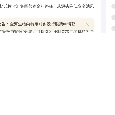
球”式预收汇集巨额资金的路径，从源头降低资金池风
4
5
午间公告：金河生物向特定对象发行股票申请获证监会同意注册批复
6
“管账与管钱”分离。《指引》强制要求养老机构将全
7
业银行履行独立存管职责，彻底切断养老机构随意挪
金时，需向银行提交支出申请及用途佐证材料，经银
8
操作层面杜绝资金挪用风险。
9
1
金动态监测。《指引》要求构建完善的风险预警指标
户资金异常变动、机构频繁大额支取等风险信号，做
易等异常情形，银行除暂停资金支出外，需第一时间
报所在地人民银行、金融监管部门分支机构，形成风