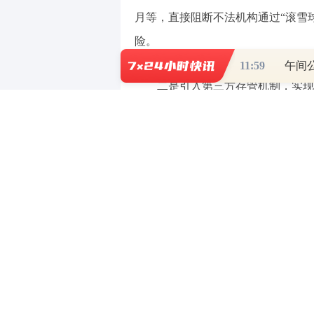
月等，直接阻断不法机构通过“滚雪
险。
11:59
二是引入第三方存管机制，实现
部预收资金存入专用存管账户，由商
用资金的通道。养老机构使用存管资
行审核符合规定后才可办理划转，从
三是建立风险预警制度，实现资
体系，银行与监管部门可实时监测账
到早发现、早干预。对于出现可疑交
向民政部门发出风险提示，并同步上
险快速响应机制。