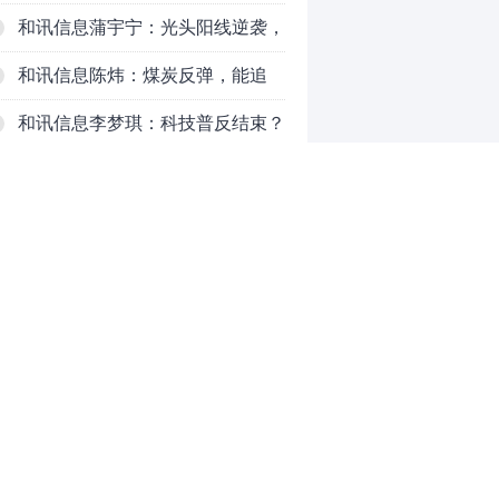
对待？
和讯信息蒲宇宁：光头阳线逆袭，
新主线已浮现？周五大盘怎么走？
和讯信息陈炜：煤炭反弹，能追
吗？八月主线看哪？
和讯信息李梦琪：科技普反结束？
和讯信息吕妮蔓：风格开始切换
了，周五干万注意
和讯信息杨玉杰：指数红了，但这
个信号警惕！
和讯信息文太彬：科技连涨3天，
明天会迎来分化？
和讯信息杨德勇：反弹熄火？
0