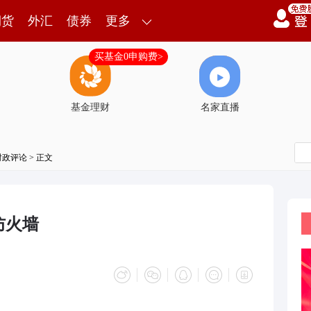
期货
外汇
债券
更多
买基金0申购费>
基金理财
名家直播
时政评论
> 正文
防火墙