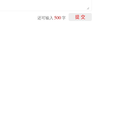
500
提 交
还可输入
字
P
重磅利好刺激叠加估值修复预期 主力逆势抄底一只中药龙头股
16 07:29
簧没坏，只是暂时被压住
8:13