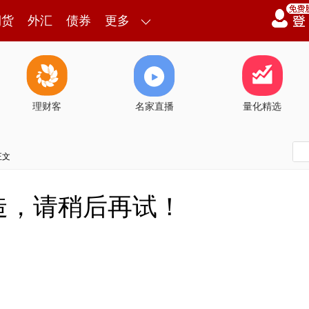
期货
外汇
债券
更多
理财客
名家直播
量化精选
正文
造，请稍后再试！