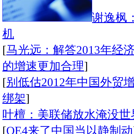
谢逸枫：
机
[
马光远：解答2013年经
的增速更加合理
]
[
别低估2012年中国外贸
绑架
]
叶檀：美联储放水淹没世
[
QE4来了中国当以静制动